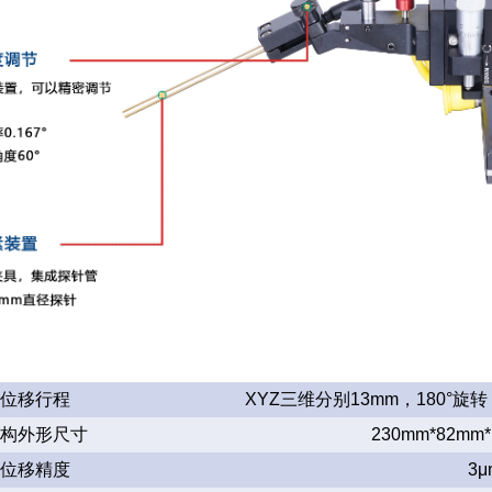
位移行程
XYZ三维分别13mm，180°旋
构外形尺寸
230mm*82mm*
位移精度
3μ