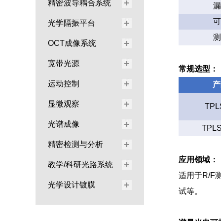
精密波导耦合系统
漏
可
光学隔振平台
测
OCT成像系统
宽带光源
常规选型：
运动控制
产
显微观察
TPL
光谱成像
TPL
精密检测与分析
应用领域：
教学/科研光路系统
适用于R/
光学设计镀膜
试等。