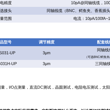
电精度
10pA@同轴线缆，10
选接头
同轴线缆（BNC、鳄鱼夹、香蕉插
量范围
电流：10pA/100fA~1
品型号
调节精度
配套线
同轴线
S031-UP
3μm
（可选BNC/鳄鱼夹
S031H-UP
3μm
三同轴
F测量，I/O点测量，直流DC测试，晶圆测试，电阻电压测试，