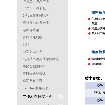
万向型5μm探针座
L型10μm探针座
0.7μm射频探针座
高精度电动探针座
电磁屏蔽箱
探针馈通线缆
探针
电学测试夹具
高分辨率激光成像显微镜
单筒金相显微镜
三目体式显微镜
技术参数：
桌面型真空泵
探针
Keithley 数字源表
整体结
二维材料转移平台
探针