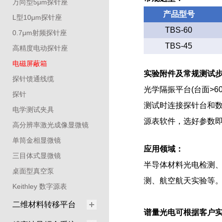
万向型5μm探针座
产品型号
L型10μm探针座
TBS-60
0.7μm射频探针座
TBS-45
高精度电动探针座
电磁屏蔽箱
实验附件及常规测试
探针馈通线缆
光学隔振平台(台面>6
探针
测试时连接探针台和
电学测试夹具
源表软件，选好参数即
高分辨率激光成像显微镜
单筒金相显微镜
应用领域：
三目体式显微镜
半导体材料光电检测、
桌面型真空泵
测、航空航天实验等
Keithley 数字源表
二维材料转移平台
谱量光电可根据客户